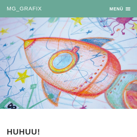
MG_GRAFIX
MENÜ
HUHUU!